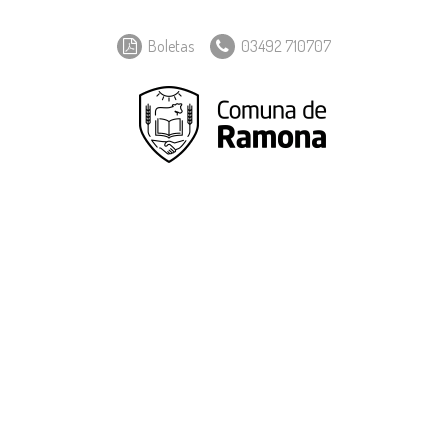
Boletas
03492 710707