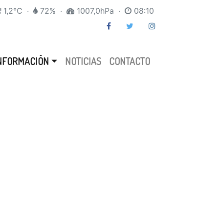
1,2°C
·
72%
·
1007,0hPa
·
08:10
NFORMACIÓN
NOTICIAS
CONTACTO